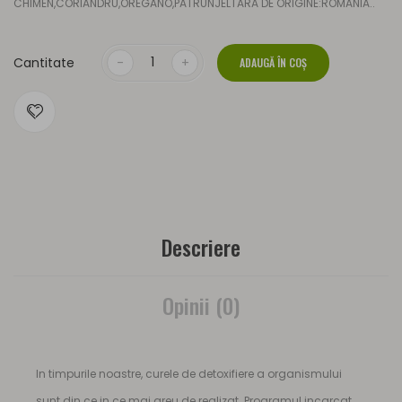
CHIMEN,CORIANDRU,OREGANO,PATRUNJELTARA DE ORIGINE:ROMANIA..
Cantitate
ADAUGĂ ÎN COŞ
Descriere
Opinii (0)
In timpurile noastre, curele de detoxifiere a organismului
sunt din ce in ce mai greu de realizat. Programul incarcat,