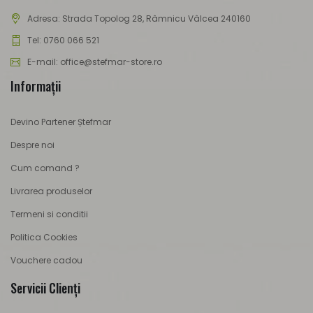
Adresa:
Strada Topolog 28, Râmnicu Vâlcea 240160
Tel: 0760 066 521
E-mail: office@stefmar-store.ro
Informaţii
Devino Partener Ștefmar
Despre noi
Cum comand ?
Livrarea produselor
Termeni si conditii
Politica Cookies
Vouchere cadou
Servicii Clienţi