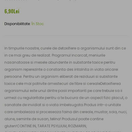
6,90Lei
Disponibilitate:
În Stoc
In timpurile noastre, curele de detoxifiere a organismului sunt din ce
in ce mai greu de realizat. Programul incarcat, meniurile
nasanatoase si mesele abundente in substante toxice pentru
organism reperezinte o constanta des intalnita in viata oricarei
persoane. Pentru un organism eliberat de reziduuri si substante
toxice cele mai potrivite amestecuri de fibre si cerealeDetoxifierea
organismului este unul dintre pasii importanti pe care trebuie sa ii
urmezi cu regularitate pentru a te bucura de un aspect fizic placut, o
sanatate de invidiat si o viata imbelsugata.Produs intr-o unitate
care ambaleaza si proceseaza faina din cereale, mustar, soia, nuci,
alune, seminte de susan, telina! Produsul poate contine
gluten!CONTINE:IN, TARATE PSYLLIUM, ROZMARIN,