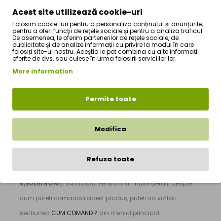
Produsul poate contine gluten!
Acest site utilizează cookie-uri
Folosim cookie-uri pentru a personaliza conținutul și anunțurile,
CONTINE:IN, TARATE PSYLLIUM, ROZMARIN,
pentru a oferi funcţii de rețele sociale și pentru a analiza traficul.
De asemenea, le oferim partenerilor de rețele sociale, de
publicitate şi de analize informații cu privire la modul în care
CHIMEN,CORIANDRU,OREGANO,PATRUNJEL
folosiți site-ul nostru. Aceștia le pot combina cu alte informații
oferite de dvs. sau culese în urma folosirii serviciilor lor.
TARA DE ORIGINE:ROMANIA
More information
Permite toate
Mix Detoxifiant 70g
este produs de firma
StefMar
si face
parte din oferta de produse a magazinului nostru online de
Modifica
produse naturiste - StefMar Store, din sectiunea
|
Mix
Detoxifiant 70g
|
Refuza toate
Pretul produsului
Mix Detoxifiant 70g
este de numai
6,90Lei RON
(TVA inclus). Pentru mai multe detalii despre
cum puteti comanda acest produs, puteti sa vizitati
sectiunea
CUM COMAND ?
din meniul principal.