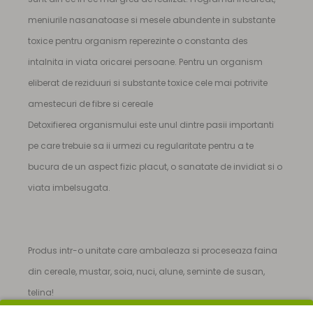
meniurile nasanatoase si mesele abundente in substante
toxice pentru organism reperezinte o constanta des
intalnita in viata oricarei persoane. Pentru un organism
eliberat de reziduuri si substante toxice cele mai potrivite
amestecuri de fibre si cereale
Detoxifierea organismului este unul dintre pasii importanti
pe care trebuie sa ii urmezi cu regularitate pentru a te
bucura de un aspect fizic placut, o sanatate de invidiat si o
viata imbelsugata.
Produs intr-o unitate care ambaleaza si proceseaza faina
din cereale, mustar, soia, nuci, alune, seminte de susan,
telina!