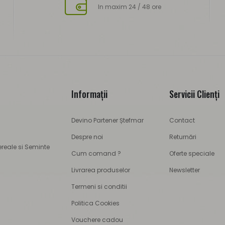
In maxim 24 / 48 ore
Informaţii
Servicii Clienţi
Devino Partener Ștefmar
Contact
Despre noi
Returnări
ereale si Seminte
Cum comand ?
Oferte speciale
Livrarea produselor
Newsletter
Termeni si conditii
Politica Cookies
Vouchere cadou