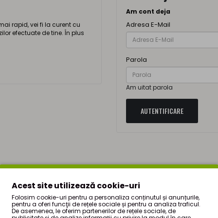
Am cont deja
Adresa E-Mail
i rapid, vei fi la curent cu
ilor efectuate de tine. În plus
Parola
Am uitat parola
Acest site utilizează cookie-uri
Folosim cookie-uri pentru a personaliza conținutul și anunțurile,
pentru a oferi funcţii de rețele sociale și pentru a analiza traficul.
De asemenea, le oferim partenerilor de rețele sociale, de
publicitate şi de analize informații cu privire la modul în care