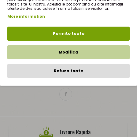
folosiți site-ul nostru. Aceștia le pot combina cu alte informații
oferite de dvs. sau culese în urma folosirii serviciilor lor.
More information
Abonare Newsletter
Permite toate
mâneți la curent cu știrile și promoțiile prin înscrierea la newsletter-ul nost
Modifica
Refuza toate
Livrare Rapida