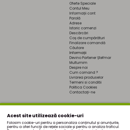
Oferte Speciale
Contul Meu
Informații cont
Parolă
Adrese
Istoric comenzi
Descărcări
Coș de cumpărături
Finalizare comandă
Căutare
Informații
Devino Partener Ștefmar
Multumim
Despre noi
Cum comand ?
Livrarea produselor
Termeni si conditii
Politica Cookies
Contactați-ne
Acest site utilizează cookie-uri
Folosim cookie-uri pentru a personaliza conținutul și anunțurile,
pentru a oferi funcţii de rețele sociale și pentru a analiza traficul.