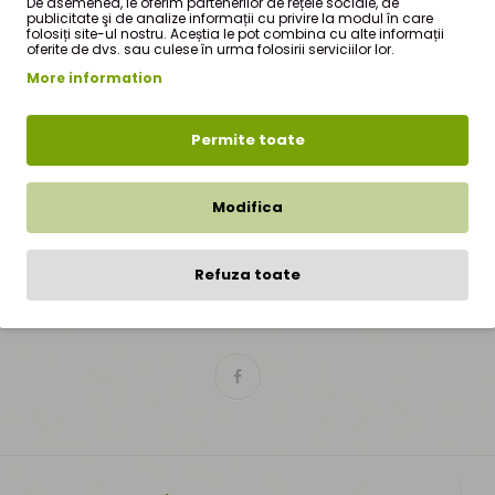
De asemenea, le oferim partenerilor de rețele sociale, de
publicitate şi de analize informații cu privire la modul în care
folosiți site-ul nostru. Aceștia le pot combina cu alte informații
oferite de dvs. sau culese în urma folosirii serviciilor lor.
More information
Abonare Newsletter
Permite toate
mâneți la curent cu știrile și promoțiile prin înscrierea la newsletter-ul nost
Modifica
Refuza toate