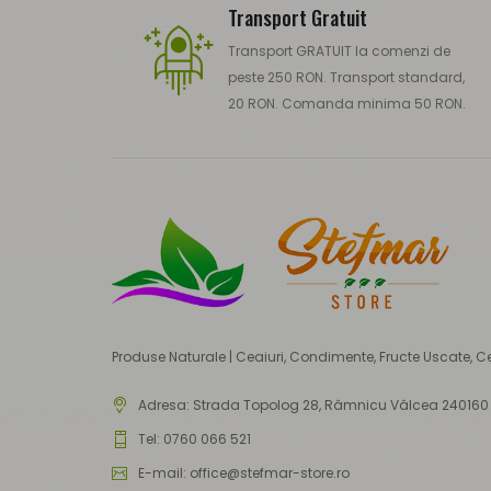
Transport Gratuit
Transport GRATUIT la comenzi de
peste 250 RON. Transport standard,
20 RON. Comanda minima 50 RON.
Produse Naturale | Ceaiuri, Condimente, Fructe Uscate, C
Adresa:
Strada Topolog 28, Râmnicu Vâlcea 240160
Tel: 0760 066 521
E-mail: office@stefmar-store.ro