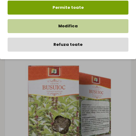
Ceai De Brusture Radacina 50g
Permite toate
7,20Lei
Modifica
Refuza toate