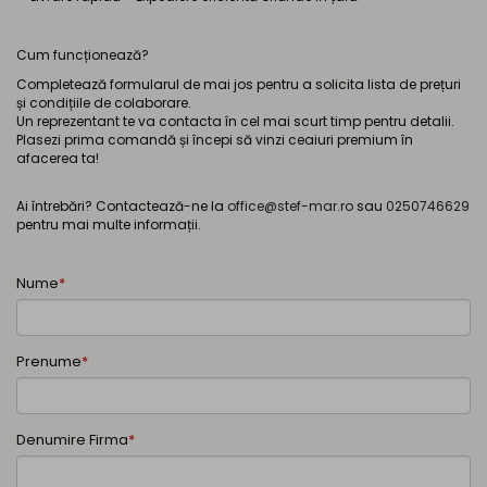
Cum funcționează?
Completează formularul de mai jos pentru a solicita lista de prețuri
și condițiile de colaborare.
Un reprezentant te va contacta în cel mai scurt timp pentru detalii.
Plasezi prima comandă și începi să vinzi ceaiuri premium în
afacerea ta!
Ai întrebări? Contactează-ne la
office@stef-mar.ro
sau
0250746629
pentru mai multe informații.
Nume
*
Prenume
*
Denumire Firma
*