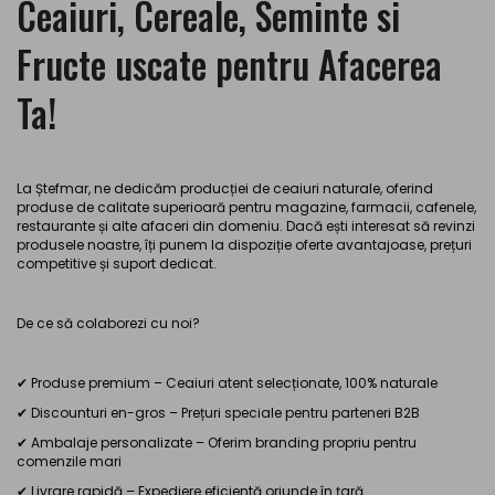
Ceaiuri, Cereale, Seminte si
Fructe uscate pentru Afacerea
Ta!
La Ștefmar, ne dedicăm producției de ceaiuri naturale, oferind
produse de calitate superioară pentru magazine, farmacii, cafenele,
restaurante și alte afaceri din domeniu. Dacă ești interesat să revinzi
produsele noastre, îți punem la dispoziție oferte avantajoase, prețuri
competitive și suport dedicat.
De ce să colaborezi cu noi?
✔ Produse premium – Ceaiuri atent selecționate, 100% naturale
✔ Discounturi en-gros – Prețuri speciale pentru parteneri B2B
✔ Ambalaje personalizate – Oferim branding propriu pentru
comenzile mari
✔ Livrare rapidă – Expediere eficientă oriunde în țară