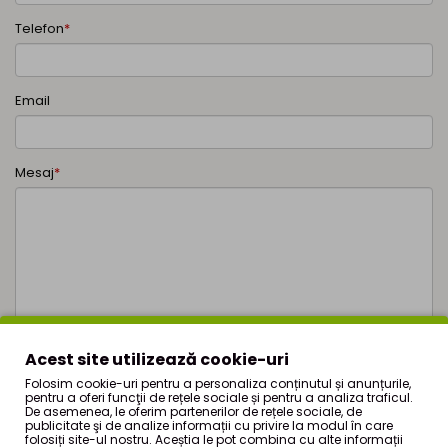
Telefon
*
Email
Mesaj
*
Acest site utilizează cookie-uri
Folosim cookie-uri pentru a personaliza conținutul și anunțurile,
pentru a oferi funcţii de rețele sociale și pentru a analiza traficul.
De asemenea, le oferim partenerilor de rețele sociale, de
Trimite
publicitate şi de analize informații cu privire la modul în care
folosiți site-ul nostru. Aceștia le pot combina cu alte informații