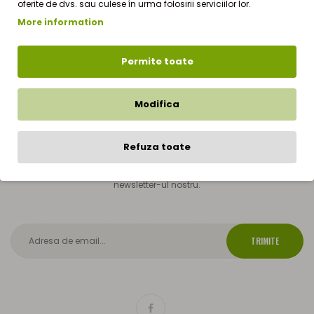
oferite de dvs. sau culese în urma folosirii serviciilor lor.
More information
Permite toate
Modifica
Abonare Newsletter
Refuza toate
Rămâneți la curent cu știrile și promoțiile prin înscrierea la
newsletter-ul nostru.
TRIMITE