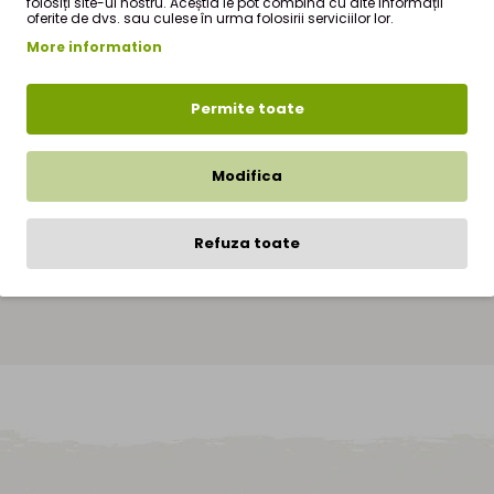
folosiți site-ul nostru. Aceștia le pot combina cu alte informații
oferite de dvs. sau culese în urma folosirii serviciilor lor.
More information
r
si face parte din oferta de produse a magazinului nostru online de produ
Permite toate
ai
9,90Lei RON
(TVA inclus). Pentru mai multe detalii despre cum puteti c
Modifica
250 RON, transportul este gratuit.
iva pasi simpli dupa apasarea butonului "Finalizare comanda", inregistrar
Refuza toate
ara de meniu.