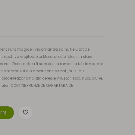
ment sunt magice il recomanda sa nu fie uitat de
impotriva vrajitoarelor.Mararul este folosit in stare
uri. Dorinta de a fi sanatosi a ramas la fel de mare si
atile mararului din acest considerent , nu s-au
proceseaza faina din cereale, mustar, soia, nuci, alune,
 gluten!CONTINE:FRUNZE DE MARARTARA DE
 COŞ