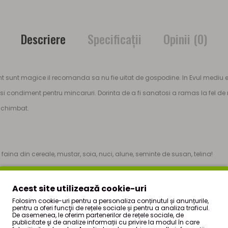
Descriere
Specificaţii
Opinii (0)
 sunt magice il recomanda sa nu fie uitat de gospodine. In Evul mediu era 
 si condiment pentru mincaruri. Dorinta de a fi sanatosi a ramas la fel de
 schimbat.
aina din cereale, mustar, soia, nuci, alune, seminte de susan, telina!
Acest site utilizează cookie-uri
Folosim cookie-uri pentru a personaliza conținutul și anunțurile,
pentru a oferi funcţii de rețele sociale și pentru a analiza traficul.
De asemenea, le oferim partenerilor de rețele sociale, de
publicitate şi de analize informații cu privire la modul în care