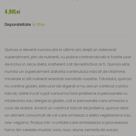
4,90Lei
Disponibilitate:
În Stoc
Quinoa a devenit cunoscuta in ultimii ani drept un adevarat
superaliment, plin de nutrienti, cu putine contraindicatii si foarte usor
de inclus in orice dieta, indiferent cat de restrictiva ar fi. Quinoa este
numita un superaliment datorita continutului ridicat de vitamine,
minerale si alti nutrienti esentiali sanatatii noastre. Totodata, quinoa
nu contine gluten, este usor de digerat si nu are un continut caloric
ridicat, astfel incat o pot consuma fara probleme si persoanele cu
intoleranta sau alergie la gluten, cat si persoanele care urmeaza o
cura de slabire. Avand un continut ridicat de proteina, quinoa esta
un aliment consumat de cei care urmeaza o dieta vegetariana sau
raw-vegana. Produs intr-o unitate care ambaleaza si proceseaza
faina din cereale, mustar, soia, nuci, alune, seminte de susan,