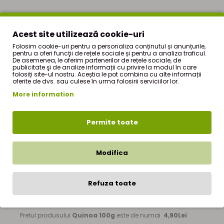
Produs intr-o unitate care ambaleaza si proceseaza faina
Acest site utilizează cookie-uri
din cereale, mustar, soia, nuci, alune, seminte de susan,
Folosim cookie-uri pentru a personaliza conținutul și anunțurile,
pentru a oferi funcţii de rețele sociale și pentru a analiza traficul.
telina!
De asemenea, le oferim partenerilor de rețele sociale, de
publicitate şi de analize informații cu privire la modul în care
folosiți site-ul nostru. Aceștia le pot combina cu alte informații
Produsul poate contine gluten!
oferite de dvs. sau culese în urma folosirii serviciilor lor.
More information
CONTINE:SEMINTE DE QUINOA
TARA DE ORIGINE:CHINA
Permite toate
Modifica
Quinoa 100g
este produs de firma
StefMar
si face parte
din oferta de produse a magazinului nostru online de
Refuza toate
produse naturiste - StefMar Store, din sectiunea
|
Fructe
uscate
|
Quinoa 100g
|
Pretul produsului
Quinoa 100g
este de numai
4,90Lei