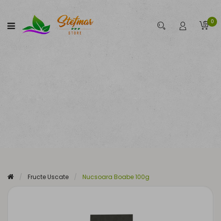
0
Fructe Uscate
Nucsoara Boabe 100g