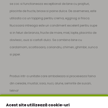
se coc si functioneaza exceptional de bine cu prajituri,
placinte de fructe, briose si paine dulce. De asemenea, este
utilizata ca un topping pentru crema, eggnog si frisca.
Nucsoara intreaga este un condiment excelent pentru supe
si in feluri de branza, fructe de mare, miel, lapte, placinta de
dovleac, oua si cartofi dulci. Se combina bine cu
cardamom, scortisoara, coriandru, chimen, ghimbir, sunca
si piper.
Produs intr-o unitate care ambaleaza si proceseaza faina
din cereale, mustar, soia, nuci, alune, seminte de susan,
telina!
Produsul poate contine gluten!
Acest site utilizează cookie-uri