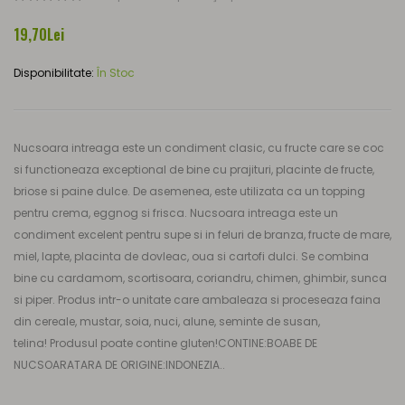
19,70Lei
Disponibilitate:
În Stoc
Nucsoara intreaga este un condiment clasic, cu fructe care se coc
si functioneaza exceptional de bine cu prajituri, placinte de fructe,
briose si paine dulce. De asemenea, este utilizata ca un topping
pentru crema, eggnog si frisca. Nucsoara intreaga este un
condiment excelent pentru supe si in feluri de branza, fructe de mare,
miel, lapte, placinta de dovleac, oua si cartofi dulci. Se combina
bine cu cardamom, scortisoara, coriandru, chimen, ghimbir, sunca
si piper. Produs intr-o unitate care ambaleaza si proceseaza faina
din cereale, mustar, soia, nuci, alune, seminte de susan,
telina! Produsul poate contine gluten!CONTINE:BOABE DE
NUCSOARATARA DE ORIGINE:INDONEZIA..