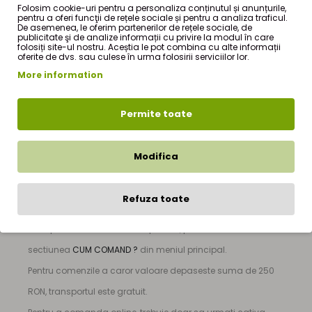
Folosim cookie-uri pentru a personaliza conținutul și anunțurile,
CONTINE:BOABE DE NUCSOARA
pentru a oferi funcţii de rețele sociale și pentru a analiza traficul.
De asemenea, le oferim partenerilor de rețele sociale, de
TARA DE ORIGINE:INDONEZIA
publicitate şi de analize informații cu privire la modul în care
folosiți site-ul nostru. Aceștia le pot combina cu alte informații
oferite de dvs. sau culese în urma folosirii serviciilor lor.
More information
Nucsoara boabe 100g
este produs de firma
StefMar
si
Permite toate
face parte din oferta de produse a magazinului nostru
online de produse naturiste - StefMar Store, din sectiunea
Modifica
|
Fructe uscate
|
Nucsoara boabe 100g
|
Pretul produsului
Nucsoara boabe 100g
este de numai
Refuza toate
19,70Lei RON
(TVA inclus). Pentru mai multe detalii despre
cum puteti comanda acest produs, puteti sa vizitati
sectiunea
CUM COMAND ?
din meniul principal.
Pentru comenzile a caror valoare depaseste suma de 250
RON, transportul este gratuit.