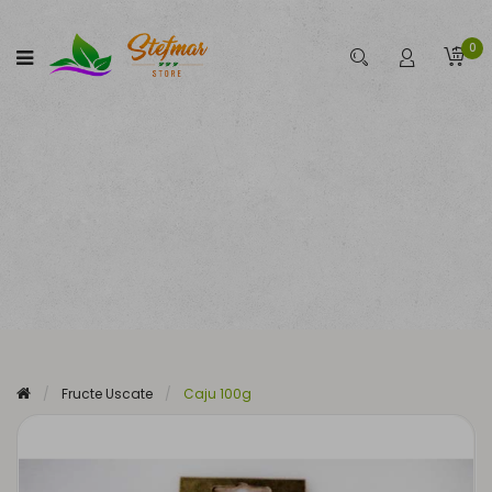
0
Fructe Uscate
Caju 100g