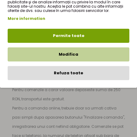
publicitate şi de analize informații cu privire la modul în care
folosiți site-ul nostru. Aceștia le pot combina cu alte informații
oferite de dvs. sau culese în urma folosirii serviciilor lor.
Caju 100g
este produs de firma
StefMar
si face parte din
More information
oferta de produse a magazinului nostru online de produse
naturiste - StefMar Store, din sectiunea
|
Fructe uscate
|
Permite toate
Caju 100g
|
Pretul produsului
Caju 100g
este de numai
9,90Lei
Modifica
RON
(TVA inclus). Pentru mai multe detalii despre cum
puteti comanda acest produs, puteti sa vizitati sectiunea
Refuza toate
CUM COMAND ?
din meniul principal.
Pentru comenzile a caror valoare depaseste suma de 250
RON, transportul este gratuit.
Pentru a comanda online, trebuie doar sa urmati cativa
pasi simpli dupa apasarea butonului "Finalizare comanda",
inregistrarea unui cont nefiind obligatorie. Comenzile se pot
face si telefonic, la numarul de telefon afisat sub bara de