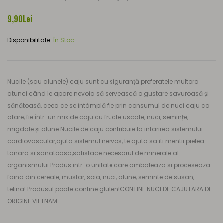
9,90Lei
Disponibilitate:
În Stoc
Nucile (sau alunele) caju sunt cu siguranță preferatele multora
atunci când le apare nevoia să servească o gustare savuroasă și
sănătoasă, ceea ce se întâmplă fie prin consumul de nuci caju ca
atare, fie într-un mix de caju cu fructe uscate, nuci, semințe,
migdale și alune.Nucile de caju contribuie la intarirea sistemului
cardiovascular,ajuta sistemul nervos, te ajuta sa iti mentii pielea
tanara si sanatoasa,satisface necesarul de minerale al
organismului.Produs intr-o unitate care ambaleaza si proceseaza
faina din cereale, mustar, soia, nuci, alune, seminte de susan,
telina! Produsul poate contine gluten!CONTINE:NUCI DE CAJUTARA DE
ORIGINE:VIETNAM..