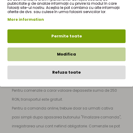
publicitate şi de analize informații cu privire la modul în care
folosiți site-ul nostru. Aceștia le pot combina cu alte informații
oferite de dvs. sau culese în urma folosirii serviciilor lor.
Marar frunze 30g
este produs de firma
StefMar
si face
More information
parte din oferta de produse a magazinului nostru online de
Permite toate
produse naturiste - StefMar Store, din sectiunea
|
Condimente
|
Marar frunze 30g
|
Modifica
Pretul produsului
Marar frunze 30g
este de numai
2,90Lei
RON
(TVA inclus). Pentru mai multe detalii despre cum
Refuza toate
puteti comanda acest produs, puteti sa vizitati sectiunea
CUM COMAND ?
din meniul principal.
Pentru comenzile a caror valoare depaseste suma de 250
RON, transportul este gratuit.
Pentru a comanda online, trebuie doar sa urmati cativa
pasi simpli dupa apasarea butonului "Finalizare comanda",
inregistrarea unui cont nefiind obligatorie. Comenzile se pot