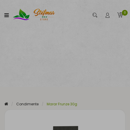
0
Condimente
Marar Frunze 30g