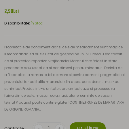
2,90Lei
Disponibilitate:
În Stoc
Proprietatile de condiment dar si cele de medicament sunt magice
il recomanda sa nu fie uitat de gospodine. In Evul mediu era folosit
ca si protector impotriva vrajitoarelor.Mararul este folosit in stare
proaspata sau uscat ca si condiment pentru mincaruri. Dorinta de
a fi sanatosi a ramas la fel de mare si pentru oamenii pragmatici ai
prezentului iar calitatile mararului din acest considerent , nu s-au
schimbat.Produs intr-o unitate care ambaleaza si proceseaza
faina din cereale, mustar, soia, nuci, alune, seminte de susan,
telina! Produsul poate contine gluten!CONTINE:FRUNZE DE MARARTARA
DE ORIGINE:ROMANIA..
Cantitate
ADAUGĂ ÎN COŞ