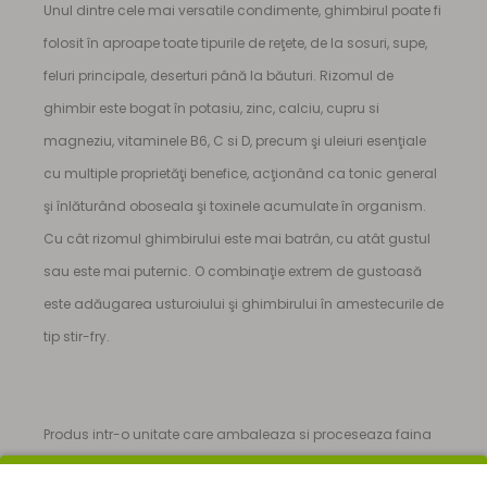
Unul dintre cele mai versatile condimente, ghimbirul poate fi
folosit în aproape toate tipurile de reţete, de la sosuri, supe,
feluri principale, deserturi până la băuturi. Rizomul de
ghimbir este bogat în potasiu, zinc, calciu, cupru si
magneziu, vitaminele B6, C si D, precum şi uleiuri esenţiale
cu multiple proprietăţi benefice, acţionând ca tonic general
şi înlăturând oboseala şi toxinele acumulate în organism.
Cu cât rizomul ghimbirului este mai batrân, cu atât gustul
sau este mai puternic. O combinaţie extrem de gustoasă
este adăugarea usturoiului şi ghimbirului în amestecurile de
tip stir-fry.
Produs intr-o unitate care ambaleaza si proceseaza faina
din cereale, mustar, soia, nuci, alune, seminte de susan,