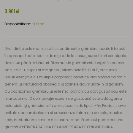
3,90Lei
Disponibilitate:
În Stoc
Unul dintre cele mai versatile condimente, ghimbirul poate fi folosit
în aproape toate tipurile de reţete, de la sosuri, supe, feluri principale,
deserturi până la băuturi. Rizomul de ghimbir este bogat în potasiu,
zinc, calciu, cupru si magneziu, vitaminele B6, C si D, precum şi
uleiuri esenţiale cu multiple proprietăţi benefice, acţionând ca tonic
general şi înlăturând oboseala şi toxinele acumulate în organism.
Cu cât rizomul ghimbirului este mai batrân, cu atât gustul sau este
mai puternic. O combinaţie extrem de gustoasă este adăugarea
usturoiului şi ghimbirului în amestecurile de tip stir-fry.Produs intr-o
unitate care ambaleaza si proceseaza faina din cereale, mustar,
soia, nuci, alune, seminte de susan, telina! Produsul poate contine
gluten!CONTINE:RADACINA DE GHIMBIRTARA DE ORIGINE:CHINA..