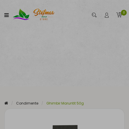
0
Condimente
Ghimbir Maruntit 50g