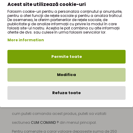
telina!
Acest site utilizează cookie-uri
Folosim cookie-uri pentru a personaliza conținutul și anunțurile,
Produsul poate contine gluten!
pentru a oferi funcţii de rețele sociale și pentru a analiza traficul.
De asemenea, le oferim partenerilor de rețele sociale, de
publicitate şi de analize informații cu privire la modul în care
folosiți site-ul nostru. Aceștia le pot combina cu alte informații
CONTINE:RADACINA DE GHIMBIR
oferite de dvs. sau culese în urma folosirii serviciilor lor.
TARA DE ORIGINE:CHINA
More information
Permite toate
Ghimbir maruntit 50g
este produs de firma
StefMar
si
face parte din oferta de produse a magazinului nostru
Modifica
online de produse naturiste - StefMar Store, din sectiunea
|
Condimente
|
Ghimbir maruntit 50g
|
Refuza toate
Pretul produsului
Ghimbir maruntit 50g
este de numai
3,90Lei RON
(TVA inclus). Pentru mai multe detalii despre
cum puteti comanda acest produs, puteti sa vizitati
sectiunea
CUM COMAND ?
din meniul principal.
Pentru comenzile a caror valoare depaseste suma de 250