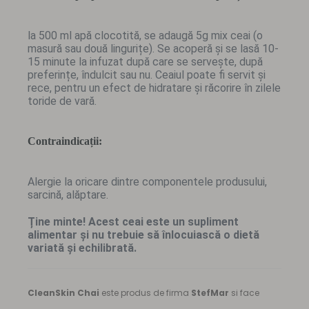
la 500 ml apă clocotită, se adaugă 5g mix ceai (o
masură sau două lingurițe). Se acoperă și se lasă 10-
15 minute la infuzat după care se servește, după
preferințe, îndulcit sau nu. Ceaiul poate fi servit și
rece, pentru un efect de hidratare și răcorire în zilele
toride de vară.
Contraindicații:
Alergie la oricare dintre componentele produsului,
sarcină, alăptare.
Ține minte! Acest ceai este un supliment
alimentar și nu trebuie să înlocuiască o dietă
variată și echilibrată.
CleanSkin Chai
este produs de firma
StefMar
si face