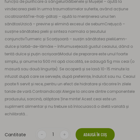
funcția de purificare a sângeluiGălbenele și Mușețel – ajută la
vindecarea pielii în urma traumatismelor suferite, având acțiune
cicatrizantăTrei-frați-pătați – ajută la menținerea unui ten
sănătosUrzică – previne și elimină excesul de sebumCrețușcă –
susține sănătatea pielii și sinteza normala a țesutului
conjunctivTurmeric și Scorțișoară – susțin sănătatea pieliiLemn-
dulce și Iarbă-de-lămâie – înfrumusețează gustul ceaiului, dând o
tentă dulce și puțin acrișoarăModul de preparare este unul foarte
simplu, și anume:la 500 ml apă clocotită, se adaugă 5g mix ceai (o
masură sau două lingurițe). Se acoperă și se lasă 10-15 minute la
infuzat după care se servește, după preferințe, îndulcit sau nu. Ceaiul
poate fi servit și rece, pentru un efect de hidratare și răcorire în zilele
toride de vară.Contraindicații:Alergie la oricare dintre componentele
produsului, sarcină, alăptare.Ține minte! Acest ceai este un
supliment alimentar și nu trebuie să înlocuiască o dietă variată și
echilibrată...
Cantitate
ADAUGĂ ÎN COŞ