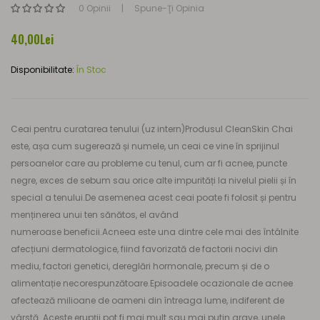
0 Opinii
Spune-Ţi Opinia
40,00Lei
Disponibilitate:
În Stoc
Ceai pentru curatarea tenului (uz intern)Produsul CleanSkin Chai
este, așa cum sugerează și numele, un ceai ce vine în sprijinul
persoanelor care au probleme cu tenul, cum ar fi acnee, puncte
negre, exces de sebum sau orice alte impurități la nivelul pielii și în
special a tenului.De asemenea acest ceai poate fi folosit și pentru
menținerea unui ten sănătos, el având
numeroase beneficii.Acneea este una dintre cele mai des întâlnite
afecțiuni dermatologice, fiind favorizată de factorii nocivi din
mediu, factori genetici, dereglări hormonale, precum și de o
alimentație necorespunzătoare.Episoadele ocazionale de acnee
afectează milioane de oameni din întreaga lume, indiferent de
vârstă. Aceste erupții pot fi mai mult sau mai putin grave, unele