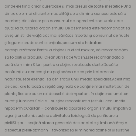
dintre ele fiind chiar dureroase și, mai presus de toate, inestetice.Una
dintre cele mai eficiente modalități de a elimina acneea este să o
combați din interior prin consumul de ingrediente naturale care
ajută la curățarea organismului.De asemenea este recomandat să
aveți un stil de viață cât mai sănătos. Sportul și consumul de fructe
și legume crude sunt esențiale, precum și o hidratare
corespunzătoare.Pentru a obține un efect maxim, vă recomandăm
să folosiți și produsul CleanSkin Face Wash.Este recomandată o
cură de minim 3 luni pentru a obține rezultatele dorite.Dacă te
confrunți cu acneea și nu poți scăpa de ea prin tratamente
naturiste, este esențial să ceri sfatul unui medic specialist.Acest mix
de ceai, are la bază o rețetă originală ce conține mai multe tipuri de
plante, fiecare cu un rol deosebit de important în obținerea unui ten
curat și luminos.Salcie – susține reconstrucția țestului conjunctiv
hipodermicCastan – contribuie la apărarea organismului împotriva
agenților externi, susține activitatea fiziologică de purificare a
pieliiStejar – sprijină starea generală de sanatate și îmbunătățește
aspectul pieliiRozmarin – favorizează eliminarea toxinelor și susține