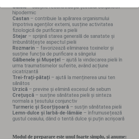
Salcie
– susține reconstrucția țestului conjunctiv
hipodermic
Castan
– contribuie la apărarea organismului
împotriva agenților externi, susține activitatea
fiziologică de purificare a pielii
Stejar
– sprijină starea generală de sanatate și
îmbunătățește aspectul pielii
Rozmarin
– favorizează eliminarea toxinelor și
susține funcția de purificare a sângelui
Gălbenele și Mușețel
– ajută la vindecarea pielii în
urma traumatismelor suferite, având acțiune
cicatrizantă
Trei-frați-pătați
– ajută la menținerea unui ten
sănătos
Urzică
– previne și elimină excesul de sebum
Crețușcă
– susține sănătatea pielii și sinteza
normala a țesutului conjunctiv
Turmeric și Scorțișoară
– susțin sănătatea pielii
Lemn-dulce și Iarbă-de-lămâie
– înfrumusețează
gustul ceaiului, dând o tentă dulce și puțin acrișoară
Modul de preparare este unul foarte simplu, și anume: