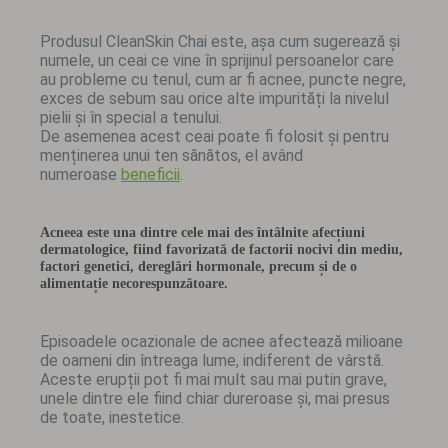
Produsul CleanSkin Chai este, așa cum sugerează și
numele, un ceai ce vine în sprijinul persoanelor care
au probleme cu tenul, cum ar fi acnee, puncte negre,
exces de sebum sau orice alte impurități la nivelul
pielii și în special a tenului.
De asemenea acest ceai poate fi folosit și pentru
menținerea unui ten sănătos, el având
numeroase
beneficii
.
Acneea este una dintre cele mai des întâlnite afecțiuni
dermatologice, fiind favorizată de factorii nocivi din mediu,
factori genetici, dereglări hormonale, precum și de o
alimentație necorespunzătoare.
Episoadele ocazionale de acnee afectează milioane
de oameni din întreaga lume, indiferent de vârstă.
Aceste erupții pot fi mai mult sau mai putin grave,
unele dintre ele fiind chiar dureroase și, mai presus
de toate, inestetice.