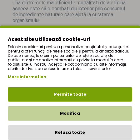
Una dintre cele mai eficiente modalități de a elimina
acneea este să o combați din interior prin consumul
de ingrediente naturale care ajută la curățarea
organismului.
De asemenea este recomandat să aveți un stil de
viață cât mai sănătos. Sportul și consumul de fructe
Acest site utilizează cookie-uri
și legume crude sunt esențiale, precum și o
Folosim cookie-uri pentru a personaliza conținutul și anunțurile,
hidratare corespunzătoare.
pentru a oferi funcţii de rețele sociale și pentru a analiza traficul.
De asemenea, le oferim partenerilor de rețele sociale, de
publicitate şi de analize informații cu privire la modul în care
Pentru a obține un efect maxim, vă recomandăm să
folosiți site-ul nostru. Aceștia le pot combina cu alte informații
folosiți și produsul
CleanSkin Face Wash
.
oferite de dvs. sau culese în urma folosirii serviciilor lor.
Este recomandată o cură de minim 3 luni pentru
More information
a obține rezultatele dorite.
Dacă te confrunți cu acneea și nu poți scăpa de ea
Permite toate
prin tratamente naturiste, este esențial să ceri
sfatul unui medic specialist.
Modifica
Acest mix de ceai, are la bază o rețetă originală ce
conține mai multe tipuri de plante, fiecare cu un rol
deosebit de important în obținerea unui ten curat și
Refuza toate
luminos.