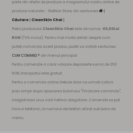
parte din oferta de produse a magazinului nostru online de
produse naturiste - StefMar Store, din sectiunea
|
Căutare
|
CleanSkin Chai
|
Pretul produsului
CleanSkin Chai
este de numai
40,00Lei
RON
(TVA inclus). Pentru mai multe detalii despre cum
puteti comanda acest produs, puteti sa vizitati sectiunea
CUM COMAND ?
din meniul principal.
Pentru comenzile a caror valoare depaseste suma de 250
RON, transportul este gratuit.
Pentru a comanda online, trebuie doar sa urmati cativa
pasi simpli dupa apasarea butonului "Finalizare comanda",
inregistrarea unui cont nefiind obligatorie. Comenzile se pot
face si telefonic, la numarul de telefon afisat sub bara de
meniu.