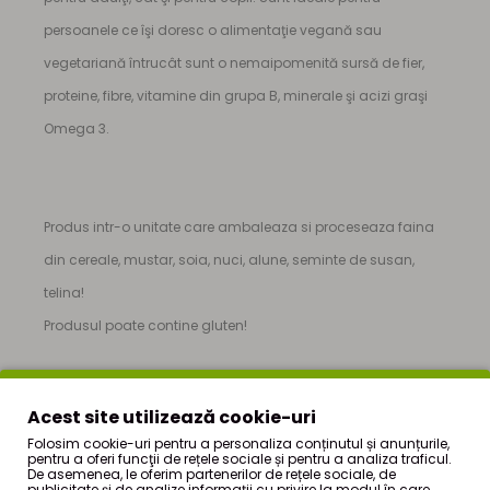
persoanele ce îşi doresc o alimentaţie vegană sau
vegetariană întrucât sunt o nemaipomenită sursă de fier,
proteine, fibre, vitamine din grupa B, minerale şi acizi graşi
Omega 3.
Produs intr-o unitate care ambaleaza si proceseaza faina
din cereale, mustar, soia, nuci, alune, seminte de susan,
telina!
Produsul poate contine gluten!
CONTINE:SEMINTE DE CHIA
Acest site utilizează cookie-uri
TARA DE ORIGINE:CHINA
Folosim cookie-uri pentru a personaliza conținutul și anunțurile,
pentru a oferi funcţii de rețele sociale și pentru a analiza traficul.
De asemenea, le oferim partenerilor de rețele sociale, de
publicitate şi de analize informații cu privire la modul în care