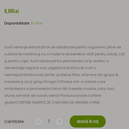
6,00Lei
Disponibilitate:
În Stoc
Sunt seminţe extraordinar de sănătoase pentru organism, pline de
substanţe nutritive şi cu o mulţime de beneficii atât pentru adulţi, cât
şi pentru copii. Sunt ideale pentru persoanele ce îşi doresc o
alimentaţie vegană sau vegetariană întrucât sunt o
nemaipomenită sursă de fier, proteine, fibre, vitamine din grupa B,
minerale şi acizi graşi Omega 3.Produs intr-o unitate care
ambaleaza si proceseaza faina din cereale, mustar, soia, nuci,
alune, seminte de susan, telina! Produsul poate contine
gluten!CONTINE:SEMINTE DE CHIATARA DE ORIGINE:CHINA..
Cantitate
ADAUGĂ ÎN COŞ