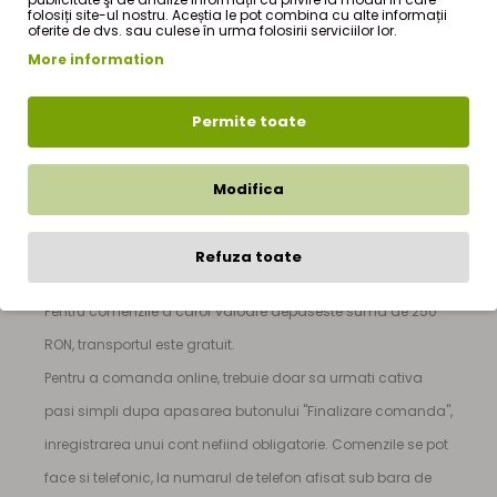
folosiți site-ul nostru. Aceștia le pot combina cu alte informații
oferite de dvs. sau culese în urma folosirii serviciilor lor.
Chia seminte 100g
este produs de firma
StefMar
si face
More information
parte din oferta de produse a magazinului nostru online de
produse naturiste - StefMar Store, din sectiunea
|
Permite toate
Cereale si Seminte
|
Chia seminte 100g
|
Pretul produsului
Chia seminte 100g
este de numai
Modifica
6,00Lei RON
(TVA inclus). Pentru mai multe detalii despre
cum puteti comanda acest produs, puteti sa vizitati
Refuza toate
sectiunea
CUM COMAND ?
din meniul principal.
Pentru comenzile a caror valoare depaseste suma de 250
RON, transportul este gratuit.
Pentru a comanda online, trebuie doar sa urmati cativa
pasi simpli dupa apasarea butonului "Finalizare comanda",
inregistrarea unui cont nefiind obligatorie. Comenzile se pot
face si telefonic, la numarul de telefon afisat sub bara de