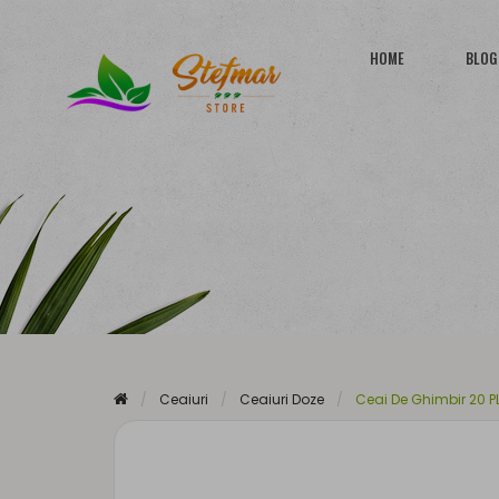
HOME
BLOG
Ceaiuri
Ceaiuri Doze
Ceai De Ghimbir 20 P