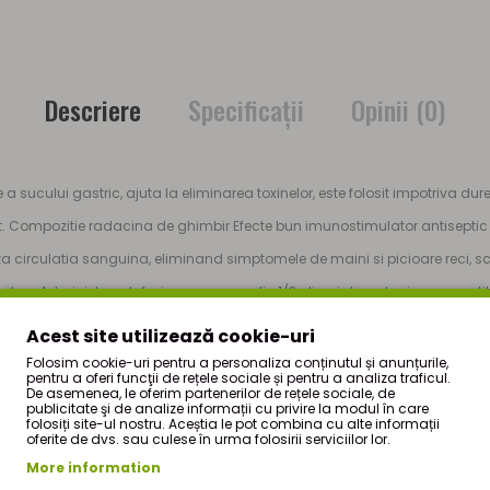
Descriere
Specificaţii
Opinii (0)
a sucului gastric, ajuta la eliminarea toxinelor, este folosit impotriva dur
cat. Compozitie radacina de ghimbir Efecte bun imunostimulator antiseptic 
 circulatia sanguina, eliminand simptomele de maini si picioare reci, sc
culare Administrare Infuzia se prepara din 1/2 plicuri de radacina marunt
si o lingurita de miere.
Acest site utilizează cookie-uri
Folosim cookie-uri pentru a personaliza conținutul și anunțurile,
pentru a oferi funcţii de rețele sociale și pentru a analiza traficul.
De asemenea, le oferim partenerilor de rețele sociale, de
StefMar
si face parte din oferta de produse a magazinului nostru online d
publicitate şi de analize informații cu privire la modul în care
folosiți site-ul nostru. Aceștia le pot combina cu alte informații
CURI
|
oferite de dvs. sau culese în urma folosirii serviciilor lor.
 de numai
More information
5,30Lei RON
(TVA inclus). Pentru mai multe detalii despre cum 