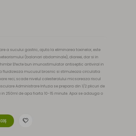
re a sucului gastric, ajuta la eliminarea toxinelor, este
meteorismului (balonari abdominale), diareei, dar si in
himbir Efecte bun imunostimulator antiseptic antiviral in
a fluidizeaza mucusul brosnic si stimuleaza circulatia
re reci, scade nivelul colesterolului micsoreaza riscul
sculare Administrare Infuzia se prepara din 1/2 plicuri de
 in 250ml de apa fiarta 10-15 minute. Apoi se adauga o
 COŞ