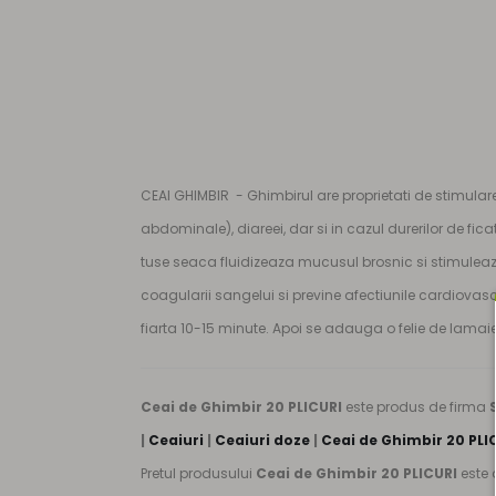
CEAI GHIMBIR - Ghimbirul are proprietati de stimulare 
abdominale), diareei, dar si in cazul durerilor de fi
tuse seaca fluidizeaza mucusul brosnic si stimuleaza
coagularii sangelui si previne afectiunile cardiovas
fiarta 10-15 minute. Apoi se adauga o felie de lamaie 
Ceai de Ghimbir 20 PLICURI
este produs de firma
|
Ceaiuri
|
Ceaiuri doze
|
Ceai de Ghimbir 20 PLI
Pretul produsului
Ceai de Ghimbir 20 PLICURI
este