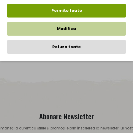
Permite toate
250 RON, transportul este gratuit.
iva pasi simpli dupa apasarea butonului "Finalizare comanda", inregistrar
Modifica
ara de meniu.
Refuza toate
Abonare Newsletter
mâneți la curent cu știrile și promoțiile prin înscrierea la newsletter-ul nost