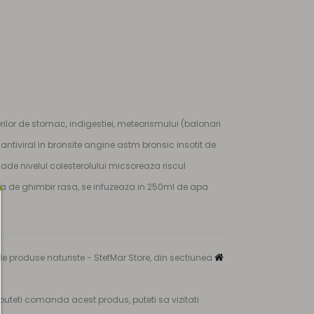
erilor de stomac, indigestiei, meteorismului (balonari
antiviral in bronsite angine astm bronsic insotit de
ade nivelul colesterolului micsoreaza riscul
ita de ghimbir rasa, se infuzeaza in 250ml de apa
e produse naturiste - StefMar Store, din sectiunea
puteti comanda acest produs, puteti sa vizitati