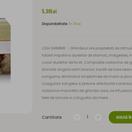
5,30Lei
Disponibilitate:
În Stoc
CEAI GHIMBIR - Ghimbirul are proprietati de stimula
folosit impotriva durerilor de stomac, indigestiei, 
cazul durerilor de ficat. Compozitie radacina de g
bronsite angine astm bronsic insotit de tuse seac
sanguina, eliminand simptomele de maini si picioa
coagularii sangelui si previne afectiunile cardiova
radacina maruntita de ghimbir rasa, se infuzeaza
felie de lamaie si o lingurita de miere...
Cantitate
ADAUGĂ ÎN