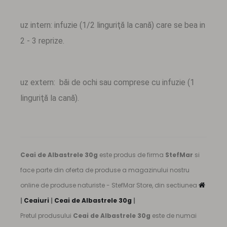
uz intern: infuzie (1/2 linguriţă la cană) care se bea in
2 - 3 reprize.
uz extern: băi de ochi sau comprese cu infuzie (1
linguriţă la cană).
Ceai de Albastrele 30g
este produs de firma
StefMar
si
face parte din oferta de produse a magazinului nostru
online de produse naturiste - StefMar Store, din sectiunea
|
Ceaiuri
|
Ceai de Albastrele 30g
|
Pretul produsului
Ceai de Albastrele 30g
este de numai