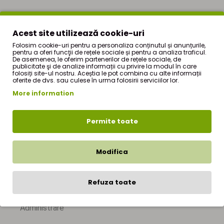
Indicatii:
Acest site utilizează cookie-uri
Folosim cookie-uri pentru a personaliza conținutul și anunțurile,
pentru a oferi funcţii de rețele sociale și pentru a analiza traficul.
De asemenea, le oferim partenerilor de rețele sociale, de
conjunctivite,
publicitate şi de analize informații cu privire la modul în care
folosiți site-ul nostru. Aceștia le pot combina cu alte informații
oferite de dvs. sau culese în urma folosirii serviciilor lor.
iritaţii şi inroşiri ale pleoapelor (in uz extern).
More information
afecţiuni ale aparatului urinar,
Permite toate
reumatism,
anorexie,
Modifica
diaree benignă.
Refuza toate
Administrare