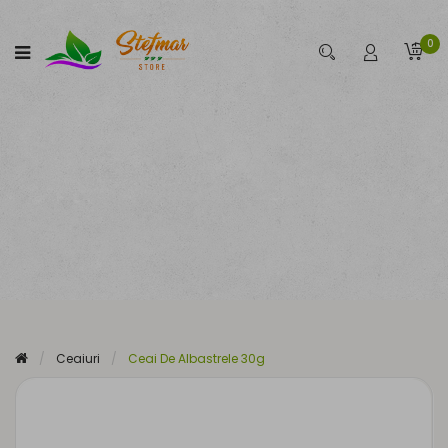
0
Ceaiuri
Ceai De Albastrele 30g