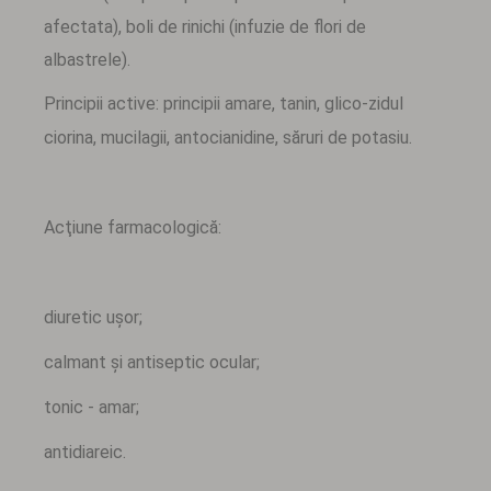
afectata), boli de rinichi (infuzie de flori de
albastrele).
Principii active: principii amare, tanin, glico-zidul
ciorina, mucilagii, antocianidine, săruri de potasiu.
Acţiune farmacologică:
diuretic uşor;
calmant şi antiseptic ocular;
tonic - amar;
antidiareic.