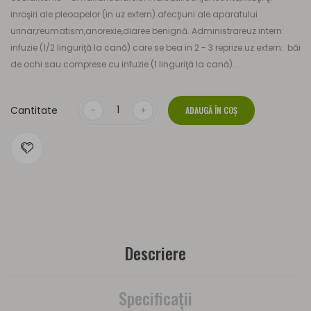
inroşiri ale pleoapelor (in uz extern).afecţiuni ale aparatului
urinar,reumatism,anorexie,diaree benignă. Administrareuz intern:
infuzie (1/2 linguriţă la cană) care se bea in 2 - 3 reprize.uz extern: băi
de ochi sau comprese cu infuzie (1 linguriţă la cană). ..
Cantitate
ADAUGĂ ÎN COŞ
Descriere
Specificaţii