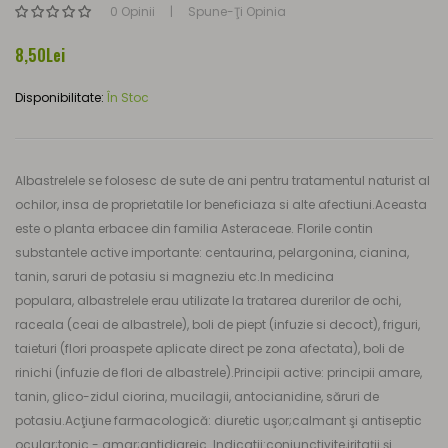
0 Opinii
Spune-Ţi Opinia
8,50Lei
Disponibilitate:
În Stoc
Albastrelele se folosesc de sute de ani pentru tratamentul naturist al
ochilor, insa de proprietatile lor beneficiaza si alte afectiuni.Aceasta
este o planta erbacee din familia Asteraceae. Florile contin
substantele active importante: centaurina, pelargonina, cianina,
tanin, saruri de potasiu si magneziu etc.In medicina
populara, albastrelele erau utilizate la tratarea durerilor de ochi,
raceala (ceai de albastrele), boli de piept (infuzie si decoct), friguri,
taieturi (flori proaspete aplicate direct pe zona afectata), boli de
rinichi (infuzie de flori de albastrele).Principii active: principii amare,
tanin, glico-zidul ciorina, mucilagii, antocianidine, săruri de
potasiu.Acţiune farmacologică: diuretic uşor;calmant şi antiseptic
ocular;tonic - amar;antidiareic. Indicatii:conjunctivite,iritaţii şi