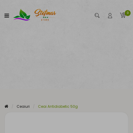
0
Ceaiuri
Ceai Antidiabetic 50g