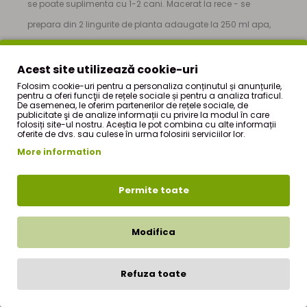
se poate suplimenta cu 1-2 cani. Macerat la rece - se
prepara din 2 lingurite de planta adaugate la 250 ml apa,
se lasa la temperatura camerei timp de 6-8 ore, apoi se
strecoara si se beau pe stomacul gol 3 cani pe zi, inaintea
Acest site utilizează cookie-uri
meselor principale. Pulbere - se macina cu o rasnita
Folosim cookie-uri pentru a personaliza conținutul și anunțurile,
pentru a oferi funcţii de rețele sociale și pentru a analiza traficul.
De asemenea, le oferim partenerilor de rețele sociale, de
electrica pana se obtine o pulbere; se ia cate o lingurita pe zi
publicitate şi de analize informații cu privire la modul în care
folosiți site-ul nostru. Aceștia le pot combina cu alte informații
pe stomacul gol. Pulberea se tine sub limba timp de 10
oferite de dvs. sau culese în urma folosirii serviciilor lor.
minute dupa care se inghite cu apa. Tratamentul dureaza
More information
6 luni sau la recomandarea medicului. Contraindicatii:
Alergie la oricare dintre componentele produsului; sarcina,
Permite toate
alaptare, copiilor sub 5 ani.
Modifica
Ceai Antidiabetic 50g
este produs de firma
StefMar
si
Refuza toate
face parte din oferta de produse a magazinului nostru
online de produse naturiste - StefMar Store, din sectiunea