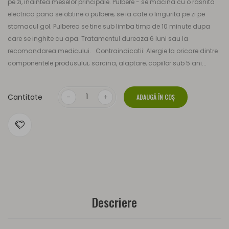
pe zi, inaintea meselor principale. Pulbere - se macina cu o rasnita
electrica pana se obtine o pulbere; se ia cate o lingurita pe zi pe
stomacul gol. Pulberea se tine sub limba timp de 10 minute dupa
care se inghite cu apa. Tratamentul dureaza 6 luni sau la
recomandarea medicului. Contraindicatii: Alergie la oricare dintre
componentele produsului; sarcina, alaptare, copiilor sub 5 ani...
Cantitate
ADAUGĂ ÎN COŞ
Descriere