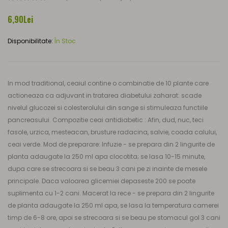
6,90Lei
Disponibilitate:
În Stoc
In mod traditional, ceaiul contine o combinatie de 10 plante care
actioneaza ca adjuvant in tratarea diabetului zaharat: scade
nivelul glucozei si colesterolului din sange si stimuleaza functiile
pancreasului. Compozitie ceai antidiabetic : Afin, dud, nuc, teci
fasole, urzica, mesteacan, brusture radacina, salvie, coada calului,
ceai verde. Mod de preparare: Infuzie - se prepara din 2 lingurite de
planta adaugate la 250 ml apa clocotita; se lasa 10-15 minute,
dupa care se strecoara si se beau 3 cani pe zi inainte de mesele
principale. Daca valoarea glicemiei depaseste 200 se poate
suplimenta cu 1-2 cani. Macerat la rece - se prepara din 2 lingurite
de planta adaugate la 250 ml apa, se lasa la temperatura camerei
timp de 6-8 ore, apoi se strecoara si se beau pe stomacul gol 3 cani