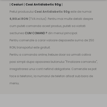
|
Ceaiuri
|
Ceai Antidiabetic 50g
|
Pretul produsului
Ceai Antidiabetic 50g
este de numai
6,90Lei RON
(TVA inclus). Pentru mai multe detalii despre
cum puteti comanda acest produs, puteti sa vizitati
sectiunea
CUM COMAND ?
din meniul principal.
Pentru comenzile a caror valoare depaseste suma de 250
RON, transportul este gratuit.
Pentru a comanda online, trebuie doar sa urmati cativa
pasi simpli dupa apasarea butonului "Finalizare comanda",
inregistrarea unui cont nefiind obligatorie. Comenzile se pot
face si telefonic, la numarul de telefon afisat sub bara de
meniu.