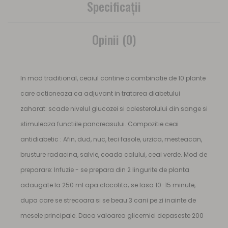
Specificaţii
Opinii (0)
In mod traditional, ceaiul contine o combinatie de 10 plante
care actioneaza ca adjuvant in tratarea diabetului
zaharat: scade nivelul glucozei si colesterolului din sange si
stimuleaza functiile pancreasului. Compozitie ceai
antidiabetic : Afin, dud, nuc, teci fasole, urzica, mesteacan,
brusture radacina, salvie, coada calului, ceai verde. Mod de
preparare: Infuzie - se prepara din 2 lingurite de planta
adaugate la 250 ml apa clocotita; se lasa 10-15 minute,
dupa care se strecoara si se beau 3 cani pe zi inainte de
mesele principale. Daca valoarea glicemiei depaseste 200