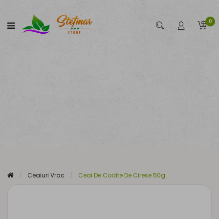
0
Ceaiuri Vrac
Ceai De Codite De Cirese 50g