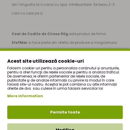
din 1 lingurita la o cana cu apa. Intrebuintare: Se beau 2-3
cani cu ceai pe zi.
Ceai de Codite de Cirese 50g
este produs de firma
StefMar
si face parte din oferta de produse a magazinului
nostru online de produse naturiste - StefMar Store, din
sectiunea
|
Ceaiuri vrac
|
Ceai de Codite de Cirese
Acest site utilizează cookie-uri
Folosim cookie-uri pentru a personaliza conținutul și anunțurile,
50g
|
pentru a oferi funcţii de rețele sociale și pentru a analiza traficul.
De asemenea, le oferim partenerilor de rețele sociale, de
Pretul produsului
Ceai de Codite de Cirese 50g
este de
publicitate şi de analize informații cu privire la modul în care
folosiți site-ul nostru. Aceștia le pot combina cu alte informații
numai
6,20Lei RON
(TVA inclus). Pentru mai multe detalii
oferite de dvs. sau culese în urma folosirii serviciilor lor.
despre cum puteti comanda acest produs, puteti sa vizitati
More information
sectiunea
CUM COMAND ?
din meniul principal.
Permite toate
Pentru comenzile a caror valoare depaseste suma de 250
RON, transportul este gratuit.
Pentru a comanda online, trebuie doar sa urmati cativa
Modifica