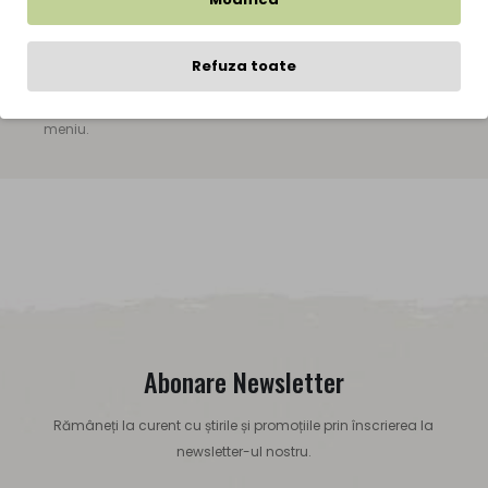
pasi simpli dupa apasarea butonului "Finalizare comanda",
inregistrarea unui cont nefiind obligatorie. Comenzile se pot
Refuza toate
face si telefonic, la numarul de telefon afisat sub bara de
meniu.
Abonare Newsletter
Rămâneți la curent cu știrile și promoțiile prin înscrierea la
newsletter-ul nostru.