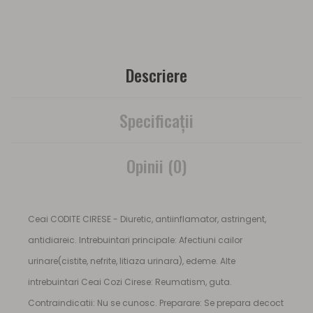
Descriere
Specificaţii
Opinii (0)
Ceai CODITE CIRESE - Diuretic, antiinflamator, astringent,
antidiareic. Intrebuintari principale: Afectiuni cailor
urinare(cistite, nefrite, litiaza urinara), edeme. Alte
intrebuintari Ceai Cozi Cirese: Reumatism, guta.
Contraindicatii: Nu se cunosc. Preparare: Se prepara decoct