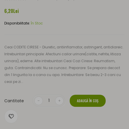
6,20Lei
Disponibilitate:
În Stoc
Ceai CODITE CIRESE - Diuretic, antiinflamator, astringent, antidiareic.
Intrebuintari principale: Afectiuni cailor urinare(cistite, nefrite, litiaza
urinara), edeme. Alte intrebuintari Ceai Cozi Cirese: Reumatism,
guta. Contraindicatii: Nu se cunosc. Preparare: Se prepara decoct
din 1 lingurita la o cana cu apa. Intrebuintare: Se beau 2-3 cani cu
ceai pe zi...
Cantitate
ADAUGĂ ÎN COŞ