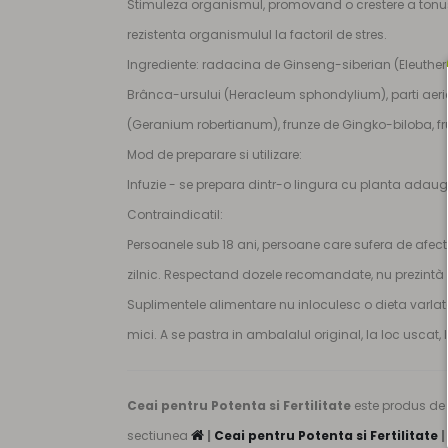
Stimuleza organismul, promovand o crestere a tonusul
rezistenta organismulul la factoril de stres.
Ingrediente: radacina de Ginseng-siberian (Eleuther
Brânca-ursului (Heracleum sphondylium), parti aeriene
(Geranium robertianum), frunze de Gingko-biloba, 
Mod de preparare si utilizare:
Infuzie - se prepara dintr-o lingura cu planta adaug
Contraindicatil:
Persoanele sub 18 ani, persoane care sufera de afe
zilnic. Respectand dozele recomandate, nu prezintà a
Suplimentele alimentare nu inloculesc o dieta varlat
mici. A se pastra in ambalalul original, la loc uscat,
Ceai pentru Potenta si Fertilitate
este produs de
sectiunea
|
Ceai pentru Potenta si Fertilitate
|