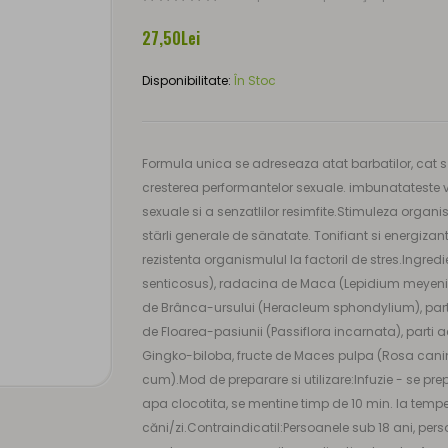
27,50Lei
Disponibilitate:
În Stoc
Formula unica se adreseaza atat barbatilor, cat s 
cresterea performantelor sexuale. imbunatateste via
sexuale si a senzatlilor resimfite.Stimuleza orga
stärli generale de sänatate. Tonifiant si energizan
rezistenta organismulul la factoril de stres.Ingr
senticosus), radacina de Maca (Lepidium meyeni), 
de Brânca-ursului (Heracleum sphondylium), parti ae
de Floarea-pasiunii (Passiflora incarnata), parti
Gingko-biloba, fructe de Maces pulpa (Rosa cani
cum).Mod de preparare si utilizare:Infuzie - se p
apa clocotita, se mentine timp de 10 min. la temp
căni/zi.Contraindicatil:Persoanele sub 18 ani, per