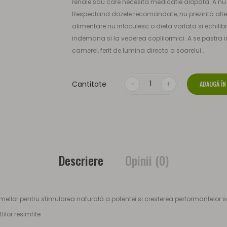
renale sau care necesita medicatie alopata. A n
Respectand dozele recomandate, nu prezintà alte 
alimentare nu inloculesc o dieta varlata si echili
indemana si la vederea coplilormici. A se pastra i
camerel, ferit de lumina directa a soarelui..
Cantitate
ADAUGĂ ÎN
Descriere
Opinii (0)
mellor pentru stimularea naturalá a potentei si cresterea performantelor 
ilor resimfite.