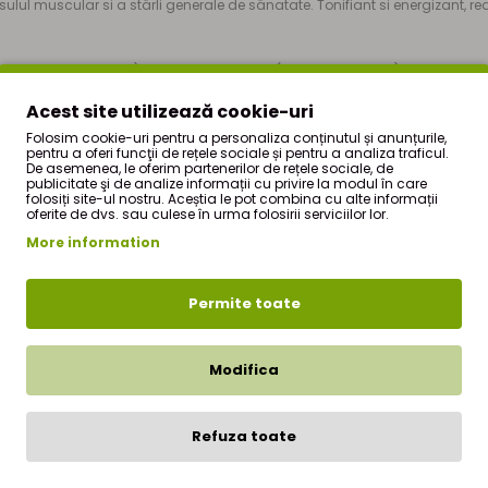
ul muscular si a stärli generale de sänatate. Tonifiant si energizant, red
ococcus senticosus), radacina de Maca (Lepidium meyeni), radacina de Ch
 de Coltil-babei(Tribulus terrestris), parti aeriene de Floarea-pasiunii (P
Acest site utilizează cookie-uri
fructe de Maces pulpa (Rosa canina), seminte de Schinduf (Trigonella f
Folosim cookie-uri pentru a personaliza conținutul și anunțurile,
pentru a oferi funcţii de rețele sociale și pentru a analiza traficul.
De asemenea, le oferim partenerilor de rețele sociale, de
publicitate şi de analize informații cu privire la modul în care
folosiți site-ul nostru. Aceștia le pot combina cu alte informații
ata la 250 ml de apa clocotita, se mentine timp de 10 min. la temperatura
oferite de dvs. sau culese în urma folosirii serviciilor lor.
More information
ctiunt ale inimil hepatice sau renale sau care necesita medicatie alopa
lte contraindicatil sau efecte adverse.
Permite toate
a si echilibrata si un mod de viata sanatos. A nu se lasa la indemana si l
 la temperatura camerel, ferit de lumina directa a soarelui
Modifica
Refuza toate
 firma
StefMar
si face parte din oferta de produse a magazinului nostru o