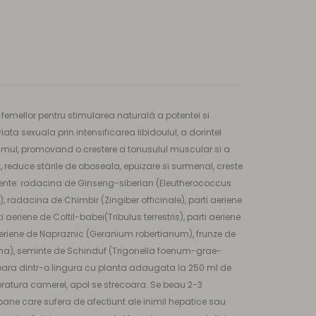
femellor pentru stimularea naturalá a potentei si
ta sexuala prin intensificarea libidoulul, a dorintel
nismul, promovand o crestere a tonusulul muscular si a
t, reduce stärile de oboseala, epuizare si surmenal, creste
ediente: radacina de Ginseng-siberian (Eleutherococcus
radacina de Chimbir (Zingiber officinale), parti aeriene
riene de Coltil-babei(Tribulus terrestris), parti aeriene
 aeriene de Napraznic (Geranium robertianum), frunze de
na), seminte de Schinduf (Trigonella foenum-grae-
repara dintr-o lingura cu planta adaugata la 250 ml de
eratura camerel, apol se strecoara. Se beau 2-3
soane care sufera de afectiunt ale inimil hepatice sau