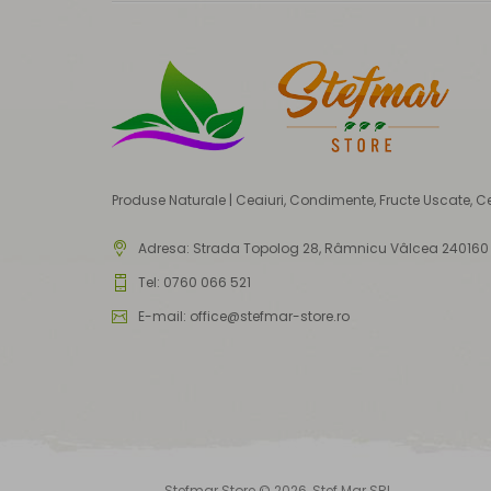
Produse Naturale | Ceaiuri, Condimente, Fructe Uscate, C
Adresa:
Strada Topolog 28, Râmnicu Vâlcea 240160
Tel: 0760 066 521
E-mail: office@stefmar-store.ro
Stefmar Store © 2026, Stef Mar SRL