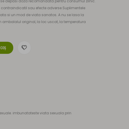
u se depási doza recomandatà pentru consumul zilnic.
contraindicatil sau efecte adverse.Suplimentele
brata si un mod de viata sanatos. A nu se lasa la
n ambalalul original, la loc uscat, la temperatura
 COŞ
sexuale. imbunatateste viata sexuala prin