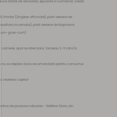
uce stärile de oboseala, epuizare si surmenal, creste
imbir (Zingiber officinale), parti aeriene de
assiflora incarnata), parti aeriene de Napraznic
oenum-grae-cum).
 camerel, apol se strecoara. Se beau 2-3 căni/zi.
ta. A nu se depási doza recomandatà pentru consumul
a vederea coplilor
nline de produse naturiste - StefMar Store, din