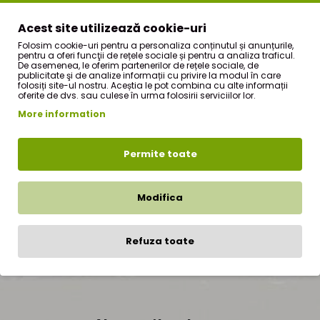
sectiunea
CUM COMAND ?
din meniul principal.
Acest site utilizează cookie-uri
Pentru comenzile a caror valoare depaseste suma de 250
Folosim cookie-uri pentru a personaliza conținutul și anunțurile,
RON, transportul este gratuit.
pentru a oferi funcţii de rețele sociale și pentru a analiza traficul.
De asemenea, le oferim partenerilor de rețele sociale, de
Pentru a comanda online, trebuie doar sa urmati cativa
publicitate şi de analize informații cu privire la modul în care
folosiți site-ul nostru. Aceștia le pot combina cu alte informații
oferite de dvs. sau culese în urma folosirii serviciilor lor.
pasi simpli dupa apasarea butonului "Finalizare comanda",
More information
inregistrarea unui cont nefiind obligatorie. Comenzile se pot
face si telefonic, la numarul de telefon afisat sub bara de
Permite toate
meniu.
Modifica
Refuza toate