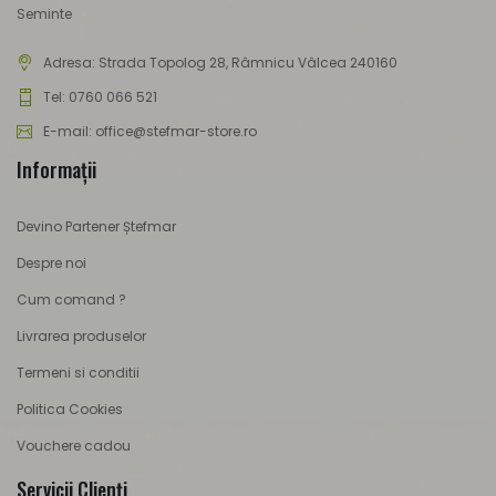
Seminte
Adresa:
Strada Topolog 28, Râmnicu Vâlcea 240160
Tel: 0760 066 521
E-mail: office@stefmar-store.ro
Informaţii
Devino Partener Ștefmar
Despre noi
Cum comand ?
Livrarea produselor
Termeni si conditii
Politica Cookies
Vouchere cadou
Servicii Clienţi