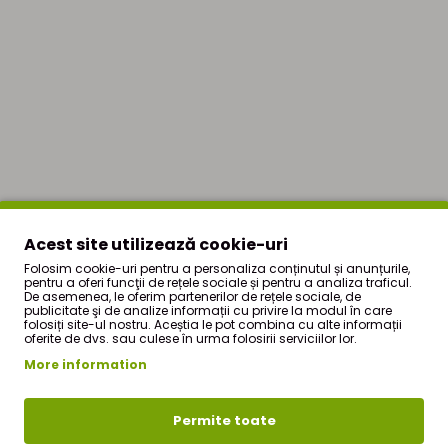
Acest site utilizează cookie-uri
Folosim cookie-uri pentru a personaliza conținutul și anunțurile,
pentru a oferi funcţii de rețele sociale și pentru a analiza traficul.
De asemenea, le oferim partenerilor de rețele sociale, de
publicitate şi de analize informații cu privire la modul în care
folosiți site-ul nostru. Aceștia le pot combina cu alte informații
oferite de dvs. sau culese în urma folosirii serviciilor lor.
More information
Permite toate