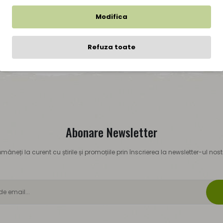
Modifica
Refuza toate
Abonare Newsletter
mâneți la curent cu știrile și promoțiile prin înscrierea la newsletter-ul nost