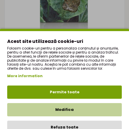
Acest site utilizează cookie-uri
Folosim cookie-uri pentru a personaliza conținutul și anunțurile,
pentru a oferi funcţii de rețele sociale și pentru a analiza traficul.
De asemenea, le oferim partenerilor de rețele sociale, de
publicitate şi de analize informații cu privire la modul în care
folosiți site-ul nostru. Aceștia le pot combina cu alte informații
Ceai De Patlagina 50g
oferite de dvs. sau culese în urma folosirii serviciilor lor.
More information
6,20Lei
ADAUGĂ ÎN COŞ
Permite toate
Modifica
Refuza toate
Afişare 1 - 2 din 2 (1 pagini)