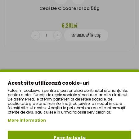
Ceai De Cicoare Iarba 50g
6,20Lei
ADAUGĂ ÎN COŞ
Afişare 1 - 1 din 1 (1 pagini)
Acest site utilizează cookie-uri
Folosim cookie-uri pentru a personaliza conținutul și anunțurile,
pentru a oferi funcţii de rețele sociale și pentru a analiza traficul.
De asemenea, le oferim partenerilor de rețele sociale, de
publicitate şi de analize informații cu privire la modul în care
folosiți site-ul nostru. Aceștia le pot combina cu alte informații
oferite de dvs. sau culese în urma folosirii serviciilor lor.
More information
Permite toate