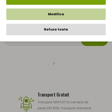
Abonare Newsletter
Rămâneți la curent cu știrile și promoțiile prin înscrierea la
Modifica
newsletter-ul nostru.
Refuza toate
TRIMITE
Transport Gratuit
Transport GRATUIT la comenzi de
peste 250 RON. Transport standard,